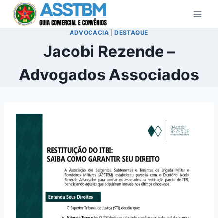
Pular
para
o
ADVOCACIA
|
DESTAQUE
Conteúdo
Jacobi Rezende –
Advogados Associados